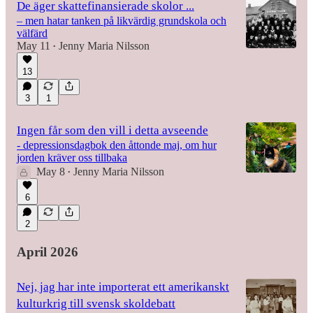
De äger skattefinansierade skolor ...
– men hatar tanken på likvärdig grundskola och
välfärd
May 11
Jenny Maria Nilsson
•
13
3
1
Ingen får som den vill i detta avseende
- depressionsdagbok den åttonde maj, om hur
jorden kräver oss tillbaka
May 8
Jenny Maria Nilsson
•
6
2
April 2026
Nej, jag har inte importerat ett amerikanskt
kulturkrig till svensk skoldebatt