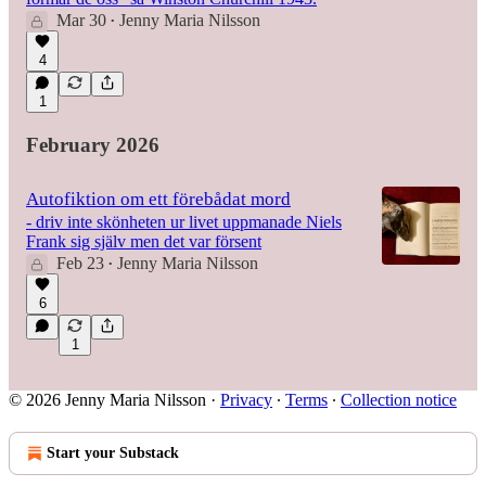
Mar 30
Jenny Maria Nilsson
•
4
1
February 2026
Autofiktion om ett förebådat mord
- driv inte skönheten ur livet uppmanade Niels
Frank sig själv men det var försent
Feb 23
Jenny Maria Nilsson
•
6
1
© 2026 Jenny Maria Nilsson
·
Privacy
∙
Terms
∙
Collection notice
Start your Substack