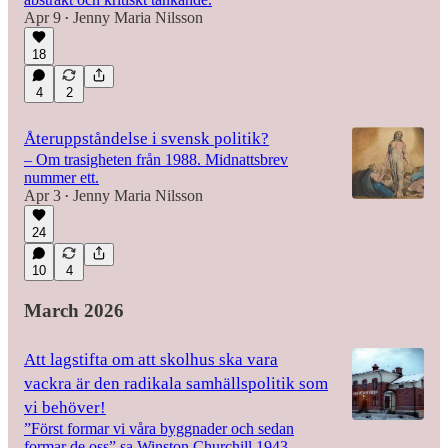
Apr 9
Jenny Maria Nilsson
•
15:42
18
4
2
Återuppståndelse i svensk politik?
– Om trasigheten från 1988. Midnattsbrev
nummer ett.
Apr 3
Jenny Maria Nilsson
•
24
10
4
March 2026
Att lagstifta om att skolhus ska vara
vackra är den radikala samhällspolitik som
vi behöver!
”Först formar vi våra byggnader och sedan
formar de oss” sa Winston Churchill 1943.