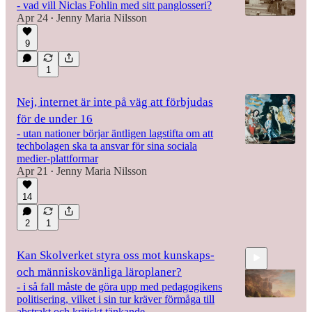
- vad vill Niclas Fohlin med sitt panglosseri?
Apr 24
Jenny Maria Nilsson
•
9
1
Nej, internet är inte på väg att förbjudas
för de under 16
- utan nationer börjar äntligen lagstifta om att
techbolagen ska ta ansvar för sina sociala
medier-plattformar
Apr 21
Jenny Maria Nilsson
•
14
2
1
Kan Skolverket styra oss mot kunskaps-
och människovänliga läroplaner?
- i så fall måste de göra upp med pedagogikens
politisering, vilket i sin tur kräver förmåga till
abstrakt och kritiskt tänkande.