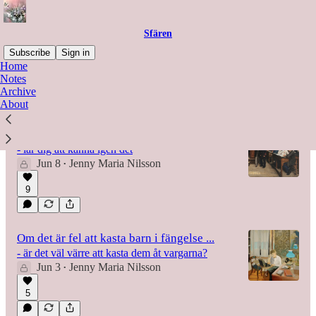
Sfären
Subscribe
Sign in
Home
Notes
Archive
Latest
Top
Discussions
About
Fasadverksamhet eller skola?
- lär dig att känna igen det
Jun 8
Jenny Maria Nilsson
•
9
Om det är fel att kasta barn i fängelse ...
- är det väl värre att kasta dem åt vargarna?
Jun 3
Jenny Maria Nilsson
•
5