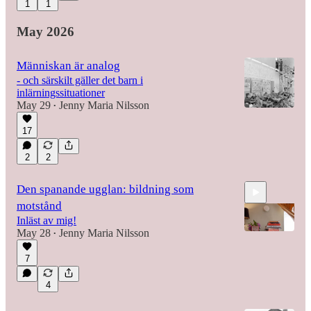
1
1
May 2026
Människan är analog
- och särskilt gäller det barn i
inlärningssituationer
May 29
Jenny Maria Nilsson
•
17
2
2
Den spanande ugglan: bildning som
motstånd
Inläst av mig!
May 28
Jenny Maria Nilsson
•
7
18:42
4