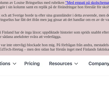
lumn av Louise Bringselius med rubriken
”Med empati på skolschemat o
s gör i sin kolumn samt en replik på de förändringar hon föreslår för sko
t och att Sverige borde ta efter sina grannländer i detta avseende, men
r Bringselius har fått det ifrån men jag gissar att det handlar om en av d
i Finland har de inga läxor; uppdiktade historier som sprids snabbt eft
ådana anekdoter svåra att vederlägga.
ag var inte otrevlig) blockade hon mig. På förfrågan från andra, mestadel
 EdTech-företag – men den sidan har förstås inget med Finlands faktiska