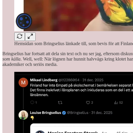
Hemsidan som Bringselius länkade till, som bevis för att Finla
Bringselius har fortsatt att dela sin text och nu ser jag, eftersom di
som källa
. Well, well: När lögnen har hunnit halvvägs kring klotet har
akademiker och seriös media.