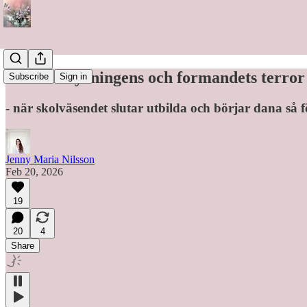
Om målstyrningens och formandets terror
Subscribe
Sign in
- när skolväsendet slutar utbilda och börjar dana så 
Jenny Maria Nilsson
Feb 20, 2026
19
20
4
Share