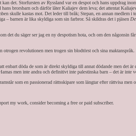
t kan det. Storfursten av Ryssland var en despot och hans uppdrag inom 
 hans brorsbarn och därför låter Kaliajev dem leva; det attentat Kaliajev 
bomben skulle kastas mot. Det leder till bråk; Stepan, en annan medlem i t
diga – barnen är lika skyldiga som sin farbror. Så skildras det i pjäsen
De
kom det du säger ser jag en ny despotism hota, och om den någonsin får
trogen revolutionen men trogen sin blodtörst och sina maktanspråk. Mån
a att enbart döda de som är direkt skyldiga till annat dödande men det 
amas men inte andra och definitivt inte palestinska barn – det är inte 
framstår som en passionerad rättsskipare som längtar efter rättvisa men
pport my work, consider becoming a free or paid subscriber.