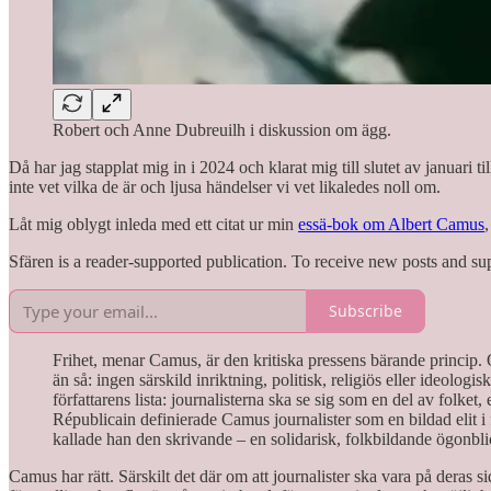
Robert och Anne Dubreuilh i diskussion om ägg.
Då har jag stapplat mig in i 2024 och klarat mig till slutet av januari t
inte vet vilka de är och ljusa händelser vi vet likaledes noll om.
Låt mig oblygt inleda med ett citat ur min
essä-bok om Albert Camus
Sfären is a reader-supported publication. To receive new posts and su
Subscribe
Frihet, menar Camus, är den kritiska pressens bärande princip. 
än så: ingen särskild inriktning, politisk, religiös eller ideolog
författarens lista: journalisterna ska se sig som en del av folke
Républicain definierade Camus journalister som en bildad elit i fo
kallade han den skrivande – en solidarisk, folkbildande ögonblic
Camus har rätt. Särskilt det där om att journalister ska vara på deras si