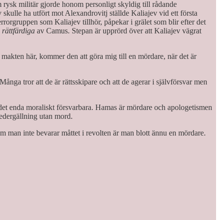
rysk militär gjorde honom personligt skyldig till rådande
skulle ha utfört mot Alexandrovitj ställde Kaliajev vid ett första
errorgruppen som Kaliajev tillhör, påpekar i grälet som blir efter det
 rättfärdiga
av Camus. Stepan är upprörd över att Kaliajev vägrat
 makten här, kommer den att göra mig till en mördare, när det är
ga tror att de är rättsskipare och att de agerar i självförsvar men
är det enda moraliskt försvarbara. Hamas är mördare och apologetismen
vedergällning utan mord.
 om man inte bevarar måttet i revolten är man blott ännu en mördare.