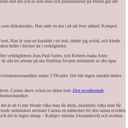
rörelse mot det och ni som läser och prenumererar på Sfären gör det
 som diskuterades. Han satte en ära i att stå över sådant: Kampen
gt bort. Han är som en karaktär i en bok, tänkte jag också, och kände
em hellre i böcker än i verkligheten.
fter verklighetens Jean-Paul Sartre, och Roberts maka Anne
 de alla tre arbetar på ska fördöma Sovjets mördande av det egna
evolutionsromantiker sedan 1700-talet. Det blir ingen omelett tänker
mlevts. Camus skrev också en sådan bok:
Den revolterande
tionsromantiker.
t är att vi inte förstår vilka man får döda, moraliskt; vilka man får
erande människan
utvinner Camus en måttenhet för den sanna revolten
 och det är ingen slump – Kaliajev mördar Alexandrovitj och avrättas