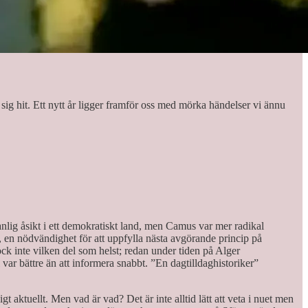
it sig hit. Ett nytt år ligger framför oss med mörka händelser vi ännu
anlig åsikt i ett demokratiskt land, men Camus var mer radikal
ing, en nödvändighet för att uppfylla nästa avgörande princip på
ock inte vilken del som helst; redan under tiden på Alger
ar bättre än att informera snabbt. ”En dag­till­dag­historiker”
gt aktuellt. Men vad är vad? Det är inte alltid lätt att veta i nuet men