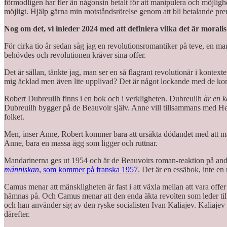
förmodligen har fler än någonsin betalt för att manipulera och möjligh
möjligt. Hjälp gärna min motståndsrörelse genom att bli betalande pre
Nog om det, vi inleder 2024 med att definiera vilka det är moralis
För cirka tio år sedan såg jag en revolutionsromantiker på teve, en m
behövdes och revolutionen kräver sina offer.
Det är sällan, tänkte jag, man ser en så flagrant revolutionär i kontex
mig äcklad men även lite upplivad? Det är något lockande med de kom
Robert Dubreuilh finns i en bok och i verkligheten. Dubreuilh
är en k
Dubreuilh bygger på de Beauvoir själv. Anne vill tillsammans med Hen
folket.
Men, inser Anne, Robert kommer bara att ursäkta dödandet med att man i
Anne, bara en massa ägg som ligger och ruttnar.
Mandarinerna ges ut 1954 och är de Beauvoirs roman-reaktion på and
människan
, som kommer på franska 1957
. Det är en essäbok, inte e
Camus menar att mänskligheten är fast i att växla mellan att vara offer
hämnas på. Och Camus menar att den enda äkta revolten som leder till 
och han använder sig av den ryske socialisten Ivan Kaliajev. Kaliaje
därefter.