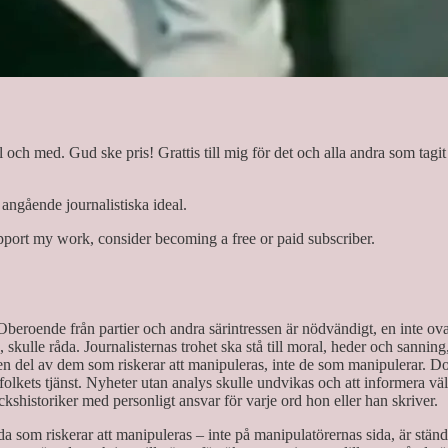
ill och med. Gud ske pris! Grattis till mig för det och alla andra som tag
, angående journalistiska ideal.
pport my work, consider becoming a free or paid subscriber.
Oberoende från partier och andra särintressen är nödvändigt, en inte ov
isk, skulle råda. Journalisternas trohet ska stå till moral, heder och sann
t, en del av dem som riskerar att manipuleras, inte de som manipulerar. D
lkets tjänst. Nyheter utan analys skulle undvikas och att informera väl v
kshistoriker med personligt ansvar för varje ord hon eller han skriver.
da som riskerar att manipuleras – inte på manipulatörernas sida, är ständi