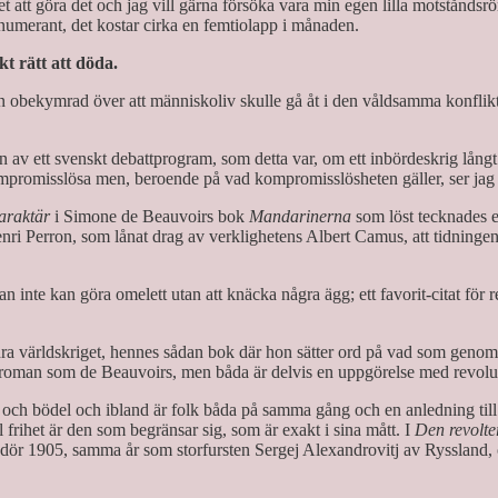
et att göra det och jag vill gärna försöka vara min egen lilla motstånds
numerant, det kostar cirka en femtiolapp i månaden.
kt rätt att döda.
an obekymrad över att människoliv skulle gå åt i den våldsamma konflikt
ten av ett svenskt debattprogram, som detta var, om ett inbördeskrig lån
promisslösa men, beroende på vad kompromisslösheten gäller, ser jag d
araktär
i Simone de Beauvoirs bok
Mandarinerna
som löst tecknades e
ri Perron, som lånat drag av verklighetens Albert Camus, att tidningen
nte kan göra omelett utan att knäcka några ägg; ett favorit-citat för r
ra världskriget, hennes sådan bok där hon sätter ord på vad som geno
n roman som de Beauvoirs, men båda är delvis en uppgörelse med revolu
 och bödel och ibland är folk båda på samma gång och en anledning till de
frihet är den som begränsar sig, som är exakt i sina mått. I
Den revolt
v dör 1905, samma år som storfursten Sergej Alexandrovitj av Ryssland,