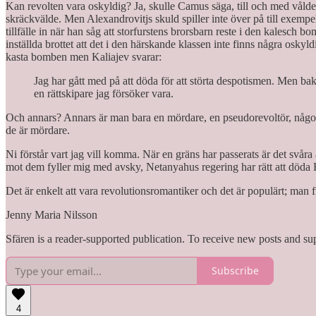
Kan revolten vara oskyldig? Ja, skulle Camus säga, till och med vålde
skräckvälde. Men Alexandrovitjs skuld spiller inte över på till exempel
tillfälle in när han såg att storfurstens brorsbarn reste i den kalesch 
inställda brottet att det i den härskande klassen inte finns några oskyl
kasta bomben men Kaliajev svarar:
Jag har gått med på att döda för att störta despotismen. Men ba
en rättskipare jag försöker vara.
Och annars? Annars är man bara en mördare, en pseudorevoltör, någon o
de är mördare.
Ni förstår vart jag vill komma. När en gräns har passerats är det svår
mot dem fyller mig med avsky, Netanyahus regering har rätt att döda H
Det är enkelt att vara revolutionsromantiker och det är populärt; man 
Jenny Maria Nilsson
Sfären is a reader-supported publication. To receive new posts and su
Subscribe
4