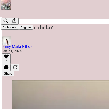
Vilka får man döda?
Subscribe
Sign in
Jenny Maria Nilsson
Jan 29, 2024
4
Share