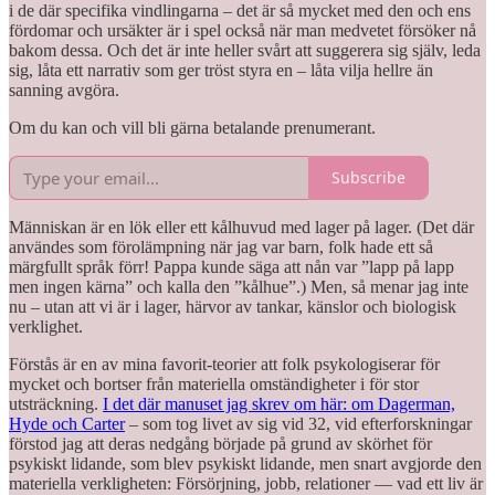
i de där specifika vindlingarna – det är så mycket med den och ens
fördomar och ursäkter är i spel också när man medvetet försöker nå
bakom dessa. Och det är inte heller svårt att suggerera sig själv, leda
sig, låta ett narrativ som ger tröst styra en – låta vilja hellre än
sanning avgöra.
Om du kan och vill bli gärna betalande prenumerant.
Subscribe
Människan är en lök eller ett kålhuvud med lager på lager. (Det där
användes som förolämpning när jag var barn, folk hade ett så
märgfullt språk förr! Pappa kunde säga att nån var ”lapp på lapp
men ingen kärna” och kalla den ”kålhue”.) Men, så menar jag inte
nu – utan att vi är i lager, härvor av tankar, känslor och biologisk
verklighet.
Förstås är en av mina favorit-teorier att folk psykologiserar för
mycket och bortser från materiella omständigheter i för stor
utsträckning.
I det där manuset jag skrev om här: om Dagerman,
Hyde och Carter
– som tog livet av sig vid 32, vid efterforskningar
förstod jag att deras nedgång började på grund av skörhet för
psykiskt lidande, som blev psykiskt lidande, men snart avgjorde den
materiella verkligheten: Försörjning, jobb, relationer –– vad ett liv är