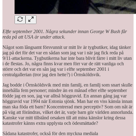
Elfte september 2001. Några sekunder innan George W Bush får
reda på att USA är under attack.
Något som långsamt försvunnit ur mitt liv är tygbutiker, idag tänker
jag på det för det var en sådan som jag var i när jag fick reda på
9/11-attackerna. Tygbutikerna har inte bara blivit färre i mitt liv utan
i de flestas. Jo, några finns kvar men förr var de rätt vanliga och
större och det var en sån jag var i elfte september 2001 i
centralgallerian (tror jag den hette?) i Örnsköldsvik.
Jag bodde i Örnsköldsvik med min familj, en familj som snart skulle
innehålla fem personer; mindre än en månad efter elfte september
födde jag en son, jag var alltså höggravid. En annan gång jag var
höggravid var 1994 när Estonia sjönk. Man har en viss känsla innan
man ska föda ett barn? Koncentrerad men perceptiv? Som om nåt är
på väg att förändras, vilket det är, varje barn gör världen annorlunda.
Kanske var mitt tillstånd orsaken till att mina känslor kring dessa
katastrofer känns extra upplysta och ödesmättade?
Sådana katastrofer, också för den myckna mediala