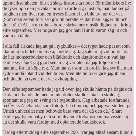
uppmärksamheten, blir ett slags historiska noder för människors liv;
de lyser upp den privata sfär man rörde sig i just då, man tänker på
tragiken men livet runt en fryses liksom i en bild av hur det var.
(Som man sedan förvisso gör till berättelse där man lägger till och
drar från.) Alla som minns borde skriva ner omständigheterna kring
elfte september. Mer noga än jag gör här: Hur tillvaron såg ut och
vad man tänkte.
I alla fall älskade jag att gå i tygbutiker – det tyget hade passat som
klänning och det som byxa, tänkte jag. Jag satte mig vid bordet där
de har mönsterböcker och bläddrade och dagdrömde om vad jag
skulle sy, något jag gjort sedan jag var liten då jag följde med
mamma för att köpa tyg. Mamma syr som ett proffs, jag syr illa men
sydde ändå ibland vid den tiden. Med lite tid över gick jag ibland
och tittade på tyger, det var avkoppling.
Den elfte september hade jag tid över, jag skulle hämta på dagis och
skola och handlade medan min dotter skulle sluta sin skoldag,
spontant tog jag en sväng in i tygbutiken. (Jag arbetade fortfarande
på Öviks Allehanda, som fotograf på timmar, och jag var student på
Umeå universitet men behövde bara vara där då och då.) Snart
skulle jag ha en baby och som blivande trebarnsmamma visste jag
att det skulle vara färdigt med oplanerade butiksbesök.
Tisdag eftermiddag elfte september 2001 var jag alltså ensam kund i