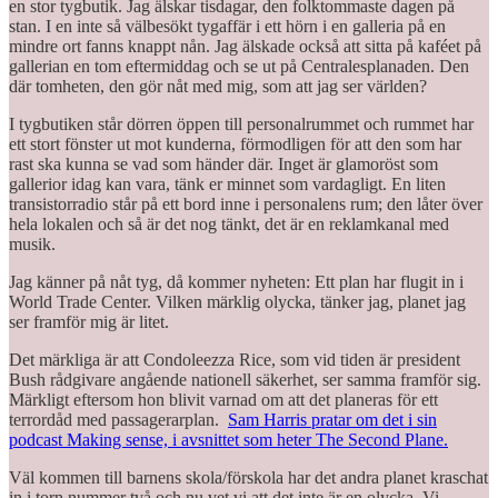
en stor tygbutik. Jag älskar tisdagar, den folktommaste dagen på
stan. I en inte så välbesökt tygaffär i ett hörn i en galleria på en
mindre ort fanns knappt nån. Jag älskade också att sitta på kaféet på
gallerian en tom eftermiddag och se ut på Centralesplanaden. Den
där tomheten, den gör nåt med mig, som att jag ser världen?
I tygbutiken står dörren öppen till personalrummet och rummet har
ett stort fönster ut mot kunderna, förmodligen för att den som har
rast ska kunna se vad som händer där. Inget är glamoröst som
gallerior idag kan vara, tänk er minnet som vardagligt. En liten
transistorradio står på ett bord inne i personalens rum; den låter över
hela lokalen och så är det nog tänkt, det är en reklamkanal med
musik.
Jag känner på nåt tyg, då kommer nyheten: Ett plan har flugit in i
World Trade Center. Vilken märklig olycka, tänker jag, planet jag
ser framför mig är litet.
Det märkliga är att Condoleezza Rice, som vid tiden är president
Bush rådgivare angående nationell säkerhet, ser samma framför sig.
Märkligt eftersom hon blivit varnad om att det planeras för ett
terrordåd med passagerarplan.
Sam Harris pratar om det i sin
podcast Making sense, i avsnittet som heter The Second Plane.
Väl kommen till barnens skola/förskola har det andra planet kraschat
in i torn nummer två och nu vet vi att det inte är en olycka. Vi