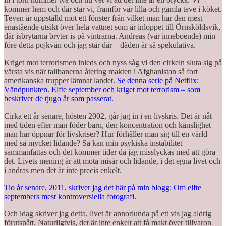
kommer hem och där står vi, framför vår lilla och gamla teve i köket.
Teven är uppställd mot ett fönster från vilket man har den mest
enastående utsikt över hela vattnet som är inloppet till Örnsköldsvik,
där isbrytarna bryter is på vintrarna. Andreas (vår inneboende) min
före detta pojkvän och jag står där – dåden är så spekulativa.
Kriget mot terrorismen inleds och nyss såg vi den cirkeln sluta sig på
värsta vis när talibanerna återtog makten i Afghanistan så fort
amerikanska trupper lämnat landet.
Se denna serie på Netflix:
Vändpunkten. Elfte september och kriget mot terrorism – som
beskriver de tjugo år som passerat.
Cirka ett år senare, hösten 2002, går jag in i en livskris. Det är nåt
med tiden efter man föder barn, den koncentration och känslighet
man har öppnar för livskriser? Hur förhåller man sig till en värld
med så mycket lidande? Så kan min psykiska instabilitet
sammanfattas och det kommer tider då jag misslyckas med att göra
det. Livets mening är att mota misär och lidande, i det egna livet och
i andras men det är inte precis enkelt.
Tio år senare, 2011, skriver jag det här på min blogg: Om elfte
septembers mest kontroversiella fotografi.
Och idag skriver jag detta, livet är annorlunda på ett vis jag aldrig
förutspått. Naturligtvis, det är inte enkelt att få makt över tillvaron