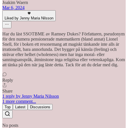
Joakim Waern
Mar 6, 2024
Liked by Jenny Maria Nilsson
Har du läst SSOTBME av Ramsey Dukes? Författaren, pseudonym
för den numera pensionerade matematikern (bland annat) Lionel
Snell, för i boken ett resonemang att magiskt tänkande inte alls är
irrationellt, bara annorlunda. Det bygger på känsla (feeling) och
strävar efter helhet (wholeness) men har inga moral- eller
sanningsanspråk, åtminstone inga religiösa eller vetenskapliga. Kom
att tänka på den när jag läste detta. Tack för att du delar med dig.
Reply
Share
1 reply by Jenny Maria Nilsson
1 more comment...
Top
Latest
Discussions
No posts