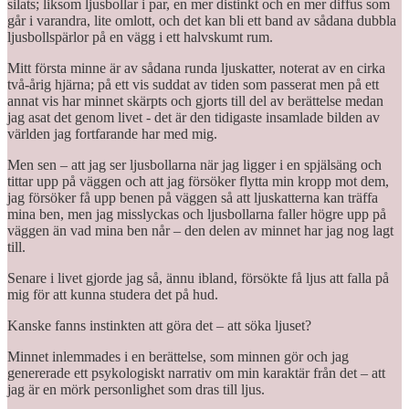
silats; liksom ljusbollar i par, en mer distinkt och en mer diffus som
går i varandra, lite omlott, och det kan bli ett band av sådana dubbla
ljusbollspärlor på en vägg i ett halvskumt rum.
Mitt första minne är av sådana runda ljuskatter, noterat av en cirka
två-årig hjärna; på ett vis suddat av tiden som passerat men på ett
annat vis har minnet skärpts och gjorts till del av berättelse medan
jag asat det genom livet - det är den tidigaste insamlade bilden av
världen jag fortfarande har med mig.
Men sen – att jag ser ljusbollarna när jag ligger i en spjälsäng och
tittar upp på väggen och att jag försöker flytta min kropp mot dem,
jag försöker få upp benen på väggen så att ljuskatterna kan träffa
mina ben, men jag misslyckas och ljusbollarna faller högre upp på
väggen än vad mina ben når – den delen av minnet har jag nog lagt
till.
Senare i livet gjorde jag så, ännu ibland, försökte få ljus att falla på
mig för att kunna studera det på hud.
Kanske fanns instinkten att göra det – att söka ljuset?
Minnet inlemmades i en berättelse, som minnen gör och jag
genererade ett psykologiskt narrativ om min karaktär från det – att
jag är en mörk personlighet som dras till ljus.