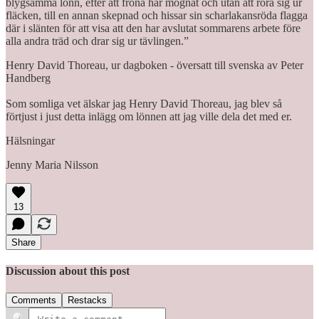
blygsamma lönn, efter att fröna har mognat och utan att röra sig ur
fläcken, till en annan skepnad och hissar sin scharlakansröda flagga
där i slänten för att visa att den har avslutat sommarens arbete före
alla andra träd och drar sig ur tävlingen.”
Henry David Thoreau, ur dagboken - översatt till svenska av Peter
Handberg
Som somliga vet älskar jag Henry David Thoreau, jag blev så
förtjust i just detta inlägg om lönnen att jag ville dela det med er.
Hälsningar
Jenny Maria Nilsson
13
Share
Discussion about this post
Comments
Restacks