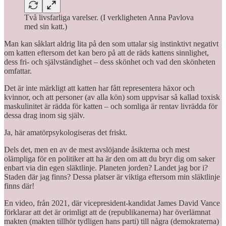
Två livsfarliga varelser. (I verkligheten Anna Pavlova
med sin katt.)
Man kan såklart aldrig lita på den som uttalar sig instinktivt negativt
om katten eftersom det kan bero på att de räds kattens sinnlighet,
dess fri- och självständighet – dess skönhet och vad den skönheten
omfattar.
Det är inte märkligt att katten har fått representera häxor och
kvinnor, och att personer (av alla kön) som uppvisar så kallad toxisk
maskulinitet är rädda för katten – och somliga är rentav livrädda för
dessa drag inom sig själv.
Ja, här amatörpsykologiseras det friskt.
Dels det, men en av de mest avslöjande åsikterna och mest
olämpliga för en politiker att ha är den om att du bryr dig om saker
enbart via din egen släktlinje. Planeten jorden? Landet jag bor i?
Staden där jag finns? Dessa platser är viktiga eftersom min släktlinje
finns där!
En video, från 2021, där vicepresident-kandidat James David Vance
förklarar att det är orimligt att de (republikanerna) har överlämnat
makten (makten tillhör tydligen hans parti) till några (demokraterna)