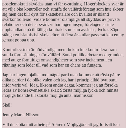
postdemokrati skyddas utan vi får o-ordning. Högerblockets svar är
att vilja öka kontroller och straffa de välfärdsföretag som inte sköter
sig men det blir dyrt för skattebetalare och kvalitet är ibland
svårkontrollerad, vidare kommer olämpliga att skyddas av privata
relationer och det är svårt; vi har ingen insyn, företagen är inte
upphandlade på tillfälliga kontrakt som kan avslutas, lyckas Säpo
stänga en islamistisk skola efter att flera årskullar passerat kan en ny
genast poppa upp.
Kontrollsystem är nödvändiga men du kan inte kontrollera fram
sunda förutsättningar för välfärd. Sund politik arbetar med grunden,
med att ge förnuftiga omständigheter som styr incitament i en
riktning som leder till vad som har en chans att fungera.
Jag har ingen lojalitet mot något parti utan kommer att rösta på tre
olika partier i de olika valen och jag har i princip alltid bytt parti
inför varje val. Idag, liksom andra dagar, kommer jag att försöka
ledas av konsekvensetiska skäl: Största möjliga lycka och minsta
möjliga lidande till största möjliga antal människor.
Skål!
Jenny Maria Nilsson
Vill du stötta mitt arbete på Sfären? Möjliggöra att jag fortsatt kan