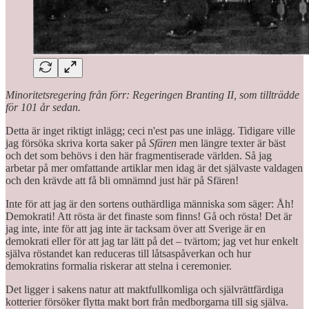
Minoritetsregering från förr: Regeringen Branting II, som tillträdde
för 101 år sedan.
Detta är inget riktigt inlägg; ceci n'est pas une inlägg. Tidigare ville
jag försöka skriva korta saker på
Sfären
men längre texter är bäst
och det som behövs i den här fragmentiserade världen. Så jag
arbetar på mer omfattande artiklar men idag är det självaste valdagen
och den krävde att få bli omnämnd just här på Sfären!
Inte för att jag är den sortens outhärdliga människa som säger: Åh!
Demokrati! Att rösta är det finaste som finns! Gå och rösta! Det är
jag inte, inte för att jag inte är tacksam över att Sverige är en
demokrati eller för att jag tar lätt på det – tvärtom; jag vet hur enkelt
själva röstandet kan reduceras till låtsaspåverkan och hur
demokratins formalia riskerar att stelna i ceremonier.
Det ligger i sakens natur att maktfullkomliga och självrättfärdiga
kotterier försöker flytta makt bort från medborgarna till sig själva.