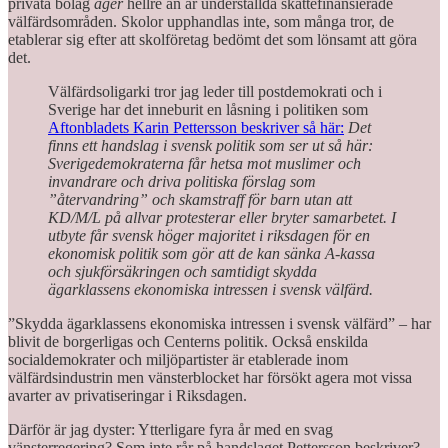
privata bolag
äger
hellre än är underställda skattefinansierade
välfärdsområden. Skolor upphandlas inte, som många tror, de
etablerar sig efter att skolföretag bedömt det som lönsamt att göra
det.
Välfärdsoligarki tror jag leder till postdemokrati och i
Sverige har det inneburit en låsning i politiken som
Aftonbladets Karin Pettersson beskriver så här:
Det
finns ett handslag i svensk politik som ser ut så här:
Sverigedemokraterna får hetsa mot muslimer och
invandrare och driva politiska förslag som
”återvandring” och skamstraff för barn utan att
KD/M/L på allvar protesterar eller bryter samarbetet. I
utbyte får svensk höger majoritet i riksdagen för en
ekonomisk politik som gör att de kan sänka A-kassa
och sjukförsäkringen och samtidigt skydda
ägarklassens ekonomiska intressen i svensk välfärd.
”Skydda ägarklassens ekonomiska intressen i svensk välfärd” – har
blivit de borgerligas och Centerns politik. Också enskilda
socialdemokrater och miljöpartister är etablerade inom
välfärdsindustrin men vänsterblocket har försökt agera mot vissa
avarter av privatiseringar i Riksdagen.
Därför är jag dyster: Ytterligare fyra år med en svag
vänsterregering? Som inte rår på handslaget Pettersson beskriver?