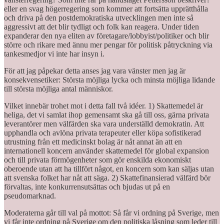
eller en svag högerregering som kommer att fortsätta upprätthålla
och driva på den postdemokratiska utvecklingen men inte så
aggressivt att det blir tydligt och folk kan reagera. Under tiden
expanderar den nya eliten av företagare/lobbyist/politiker och blir
större och rikare med ännu mer pengar för politisk påtryckning via
tankesmedjor vi inte har insyn i.
För att jag påpekar detta anses jag vara vänster men jag är
konsekvensetiker: Största möjliga lycka och minsta möjliga lidande
till största möjliga antal människor.
Vilket innebär trohet mot i detta fall två idéer. 1) Skattemedel är
heliga, det vi samlat ihop gemensamt ska gå till oss, gärna privata
leverantörer men välfärden ska vara underställd demokratin. Att
upphandla och avlöna privata terapeuter eller köpa sofistikerad
utrustning från ett medicinskt bolag är nåt annat än att en
internationell koncern använder skattemedel för global expansion
och till privata förmögenheter som gör enskilda ekonomiskt
oberoende utan att ha tillfört något, en koncern som kan säljas utan
att svenska folket har nåt att säga. 2) Skattefinansierad välfärd bör
förvaltas, inte konkurrensutsättas och bjudas ut på en
pseudomarknad.
Moderaterna går till val på mottot: Så får vi ordning på Sverige, men
vi får inte ordning på Sverige om den politiska låsning som leder till