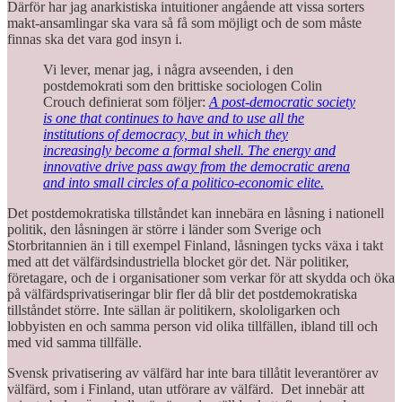
Därför har jag anarkistiska intuitioner angående att vissa sorters
makt-ansamlingar ska vara så få som möjligt och de som måste
finnas ska det vara god insyn i.
Vi lever, menar jag, i några avseenden, i den
postdemokrati som den brittiske sociologen Colin
Crouch definierat som följer:
A post-democratic society
is one that continues to have and to use all the
institutions of democracy, but in which they
increasingly become a formal shell. The energy and
innovative drive pass away from the democratic arena
and into small circles of a politico-economic elite.
Det postdemokratiska tillståndet kan innebära en låsning i nationell
politik, den låsningen är större i länder som Sverige och
Storbritannien än i till exempel Finland, låsningen tycks växa i takt
med att det välfärdsindustriella blocket gör det. När politiker,
företagare, och de i organisationer som verkar för att skydda och öka
på välfärdsprivatiseringar blir fler då blir det postdemokratiska
tillståndet större. Inte sällan är politikern, skololigarken och
lobbyisten en och samma person vid olika tillfällen, ibland till och
med vid samma tillfälle.
Svensk privatisering av välfärd har inte bara tillåtit leverantörer av
välfärd, som i Finland, utan utförare av välfärd. Det innebär att