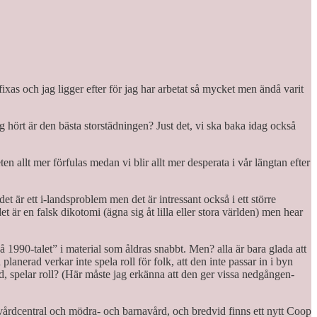
fixas och jag ligger efter för jag har arbetat så mycket men ändå varit
g hört är den bästa storstädningen? Just det, vi ska baka idag också
en allt mer förfulas medan vi blir allt mer desperata i vår längtan efter
et är ett i-landsproblem men det är intressant också i ett större
et är en falsk dikotomi (ägna sig åt lilla eller stora världen) men hear
på 1990-talet” i material som åldras snabbt. Men? alla är bara glada att
lanerad verkar inte spela roll för folk, att den inte passar in i byn
d, spelar roll? (Här måste jag erkänna att den ger vissa nedgången-
 vårdcentral och mödra- och barnavård, och bredvid finns ett nytt Coop