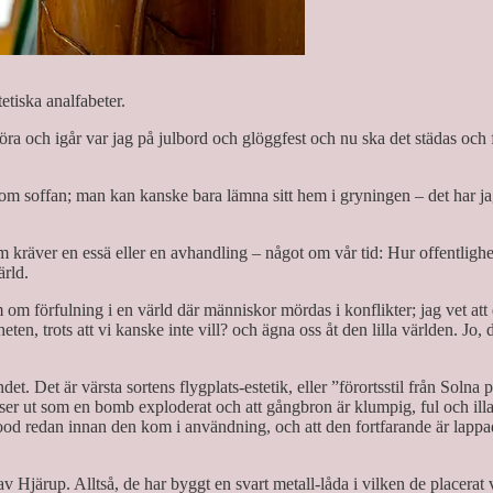
etiska analfabeter.
göra och igår var jag på julbord och glöggfest och nu ska det städas och 
akom soffan; man kan kanske bara lämna sitt hem i gryningen – det har ja
om kräver en essä eller en avhandling – något om vår tid: Hur offentlighet
ärld.
om förfulning i en värld där människor mördas i konflikter; jag vet att d
n, trots att vi kanske inte vill? och ägna oss åt den lilla världen. Jo, d
t. Det är värsta sortens flygplats-estetik, eller ”förortsstil från Solna 
ser ut som en bomb exploderat och att gångbron är klumpig, ful och illa p
lywood redan innan den kom i användning, och att den fortfarande är lappa
 Hjärup. Alltså, de har byggt en svart metall-låda i vilken de placerat