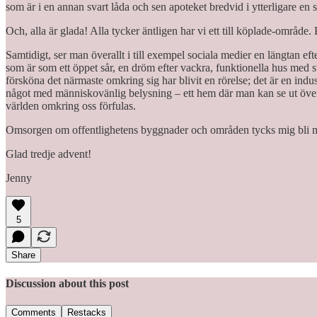
som är i en annan svart låda och sen apoteket bredvid i ytterligare en 
Och, alla är glada! Alla tycker äntligen har vi ett till köplade-områd
Samtidigt, ser man överallt i till exempel sociala medier en längtan e
som är som ett öppet sår, en dröm efter vackra, funktionella hus med st
försköna det närmaste omkring sig har blivit en rörelse; det är en ind
något med människovänlig belysning – ett hem där man kan se ut över ett
världen omkring oss förfulas.
Omsorgen om offentlighetens byggnader och områden tycks mig bli min
Glad tredje advent!
Jenny
5
Share
Discussion about this post
Comments
Restacks