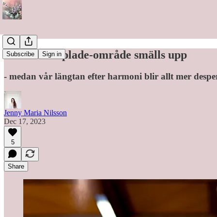
Ännu ett köplade-område smälls upp
Subscribe
Sign in
- medan vår längtan efter harmoni blir allt mer despe
Jenny Maria Nilsson
Dec 17, 2023
5
Share