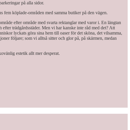
arkeringar på alla sidor.
et finns fem köplade-områden med samma butiker på den vägen.
ll område efter område med svarta rektanglar med varor i. En längtan
ch efter trädgårdsstäder. Men vi har kanske inte råd med det? Att
niskor lyckats göra sina hem till oaser för det sköna, det vilsamma,
joner följare; som vi alltså sitter och glor på, på skärmen, medan
änlig estetik allt mer desperat.