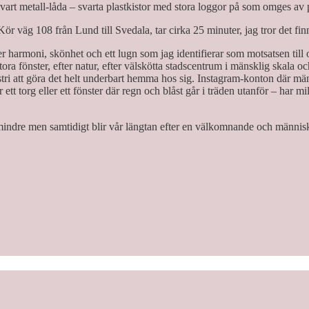
svart metall-låda – svarta plastkistor med stora loggor på som omges av p
e. Kör väg 108 från Lund till Svedala, tar cirka 25 minuter, jag tror d
fter harmoni, skönhet och ett lugn som jag identifierar som motsatsen ti
ora fönster, efter natur, efter välskötta stadscentrum i mänsklig skala o
ustri att göra det helt underbart hemma hos sig. Instagram-konton där män
 torg eller ett fönster där regn och blåst går i träden utanför – har mil
dre men samtidigt blir vår längtan efter en välkomnande och människov