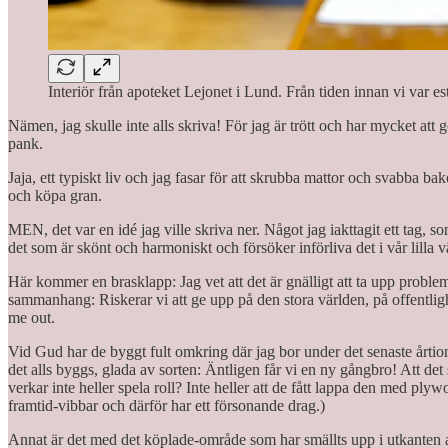
Interiör från apoteket Lejonet i Lund. Från tiden innan vi var est
Nämen, jag skulle inte alls skriva! För jag är trött och har mycket att 
pank.
Jaja, ett typiskt liv och jag fasar för att skrubba mattor och svabba b
och köpa gran.
MEN, det var en idé jag ville skriva ner. Något jag iakttagit ett tag, s
det som är skönt och harmoniskt och försöker införliva det i vår lilla v
Här kommer en brasklapp: Jag vet att det är gnälligt att ta upp problem 
sammanhang: Riskerar vi att ge upp på den stora världen, på offentlighete
me out.
Vid Gud har de byggt fult omkring där jag bor under det senaste årtionde
det alls byggs, glada av sorten: Äntligen får vi en ny gångbro! Att det 
verkar inte heller spela roll? Inte heller att de fått lappa den med p
framtid-vibbar och därför har ett försonande drag.)
Annat är det med det köplade-område som har smällts upp i utkanten av